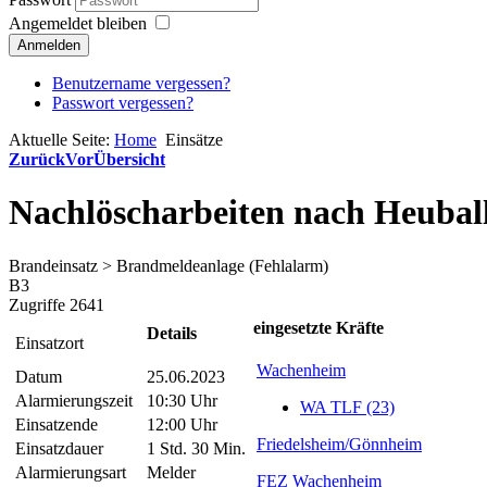
Angemeldet bleiben
Anmelden
Benutzername vergessen?
Passwort vergessen?
Aktuelle Seite:
Home
Einsätze
Zurück
Vor
Übersicht
Nachlöscharbeiten nach Heubal
Brandeinsatz > Brandmeldeanlage (Fehlalarm)
B3
Zugriffe 2641
eingesetzte Kräfte
Details
Einsatzort
Wachenheim
Datum
25.06.2023
Alarmierungszeit
10:30 Uhr
WA TLF (23)
Einsatzende
12:00 Uhr
Friedelsheim/Gönnheim
Einsatzdauer
1 Std. 30 Min.
Alarmierungsart
Melder
FEZ Wachenheim